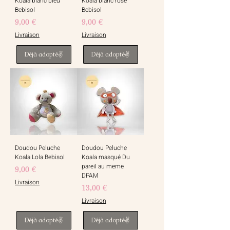
Koala blanc bleu
Koala blanc rose
Bebisol
Bebisol
Prix
Prix
9,00 €
9,00 €
Livraison
Livraison
Déjà adopté✌️
Déjà adopté✌️
Doudou Peluche
Doudou Peluche
Koala Lola Bebisol
Koala masqué Du
pareil au meme
Prix
9,00 €
DPAM
Livraison
Prix
13,00 €
Livraison
Déjà adopté✌️
Déjà adopté✌️