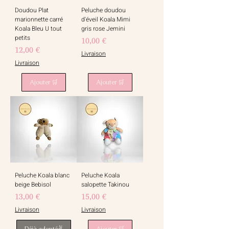
Doudou Plat
Peluche doudou
marionnette carré
d'éveil Koala Mimi
Koala Bleu U tout
gris rose Jemini
petits
Prix
10,00 €
Prix
12,00 €
Livraison
Livraison
Ajouter 🛒
Ajouter 🛒
Peluche Koala blanc
Peluche Koala
beige Bebisol
salopette Takinou
Prix
Prix
13,00 €
15,00 €
Livraison
Livraison