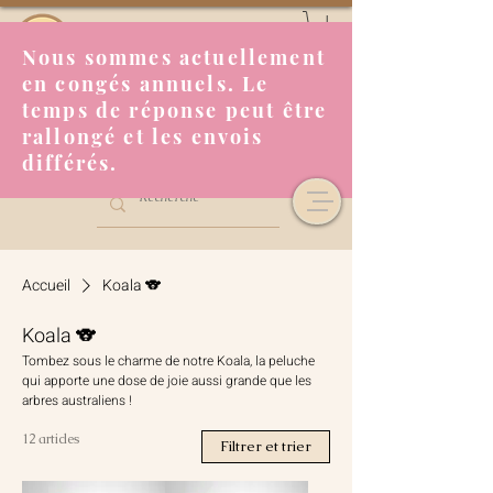
Nous sommes actuellement
en congés annuels. Le
temps de réponse peut être
rallongé et les envois
différés.
Accueil
Koala 🐨
Koala 🐨
Tombez sous le charme de notre Koala, la peluche
qui apporte une dose de joie aussi grande que les
arbres australiens !
12 articles
Filtrer et trier