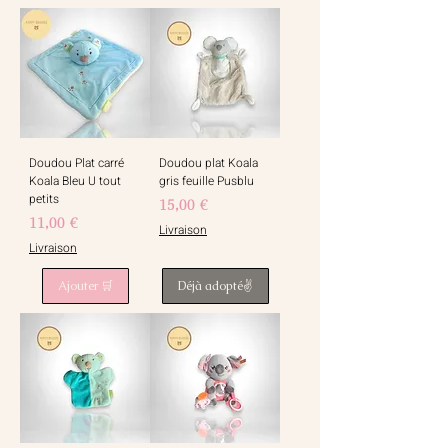
Doudou Plat carré
Doudou plat Koala
Koala Bleu U tout
gris feuille Pusblu
petits
Prix
15,00 €
Prix
11,00 €
Livraison
Livraison
Ajouter 🛒
Déjà adopté✌️