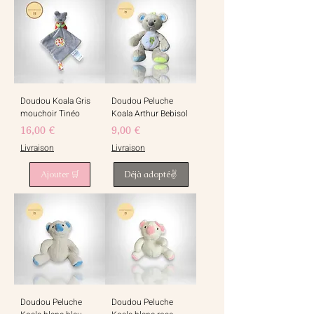
Doudou Koala Gris
Doudou Peluche
mouchoir Tinéo
Koala Arthur Bebisol
Prix
Prix
16,00 €
9,00 €
Livraison
Livraison
Ajouter 🛒
Déjà adopté✌️
Doudou Peluche
Doudou Peluche