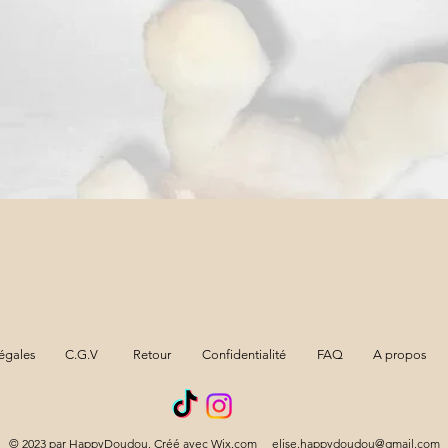
Aperçu rapide
égales
C.G.V
Retour
Confidentialité
FAQ
A propos
© 2023 par HappyDoudou. Créé avec Wix.com
elise.happydoudou@gmail.com