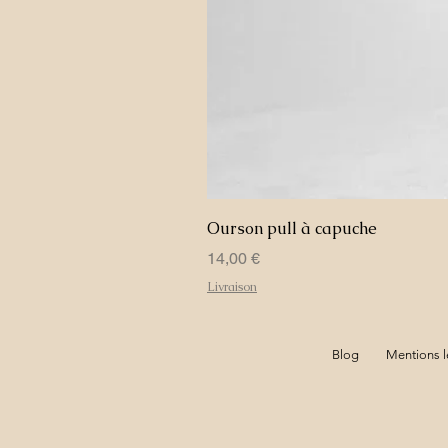
Ourson pull à capuche
Prix
14,00 €
Livraison
Blog
Mentions l