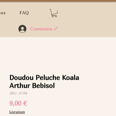
pos
FAQ
Connexion 🔗
Doudou Peluche Koala
Arthur Bebisol
SKU : A194
Prix
9,00 €
Livraison