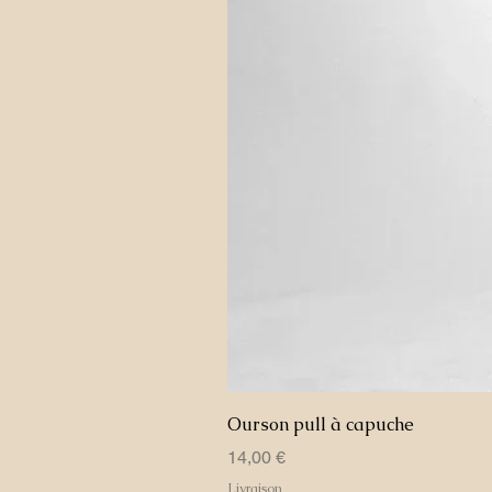
Ourson pull à capuche
Prix
14,00 €
Livraison