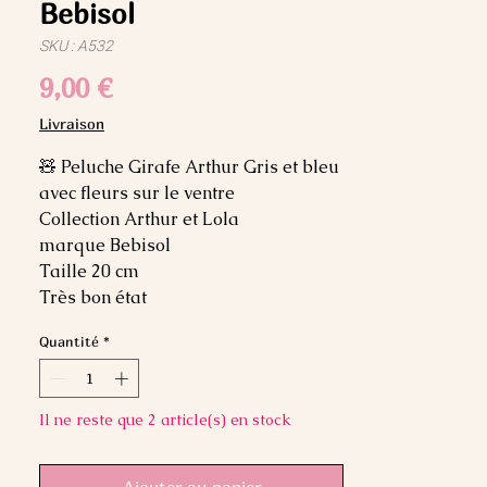
Bebisol
SKU : A532
Prix
9,00 €
Livraison
🧸 Peluche Girafe Arthur Gris et bleu
avec fleurs sur le ventre
Collection Arthur et Lola
marque Bebisol
Taille 20 cm
Très bon état
Quantité
*
Il ne reste que 2 article(s) en stock
Ajouter au panier