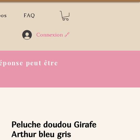
pos
FAQ
Connexion 🔗
éponse peut être
Peluche doudou Girafe
Arthur bleu gris