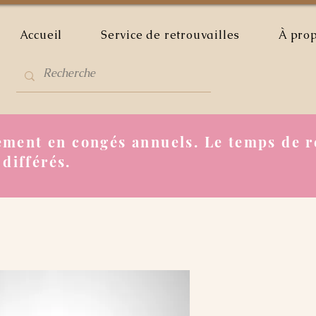
Accueil
Service de retrouvailles
À pro
ment en congés annuels. Le temps de r
 différés.