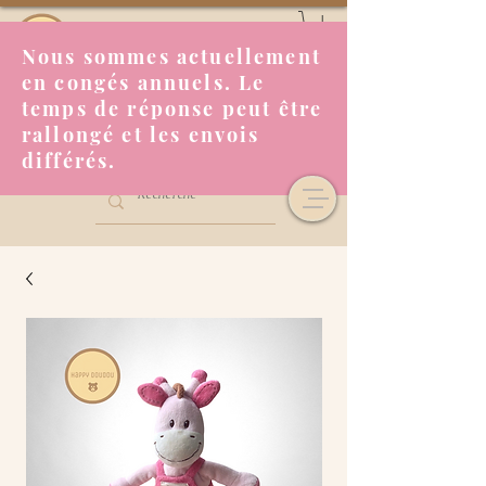
Nous sommes actuellement
en congés annuels. Le
temps de réponse peut être
rallongé et les envois
différés.