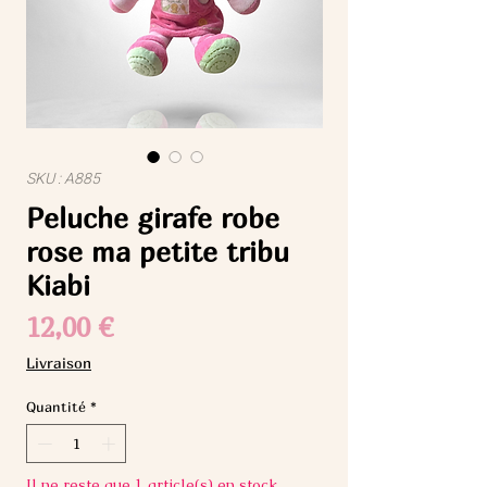
SKU : A885
Peluche girafe robe
rose ma petite tribu
Kiabi
Prix
12,00 €
Livraison
Quantité
*
Il ne reste que 1 article(s) en stock