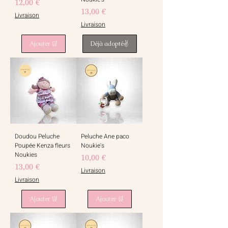
Prix
12,00 €
Prix
13,00 €
Livraison
Livraison
Ajouter 🛒
Déjà adopté✌️
Doudou Peluche
Peluche Ane paco
Poupée Kenza fleurs
Noukie's
Noukies
Prix
10,00 €
Prix
13,00 €
Livraison
Livraison
Ajouter 🛒
Ajouter 🛒