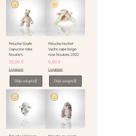
Peluche Girafe
Peluche Hochet
Capucine robe
Vache cape beige
Noukie's
rose Noukies 2002
Prix
Prix
23,00 €
6,00 €
Livraison
Livraison
Déjà adopté✌️
Déjà adopté✌️