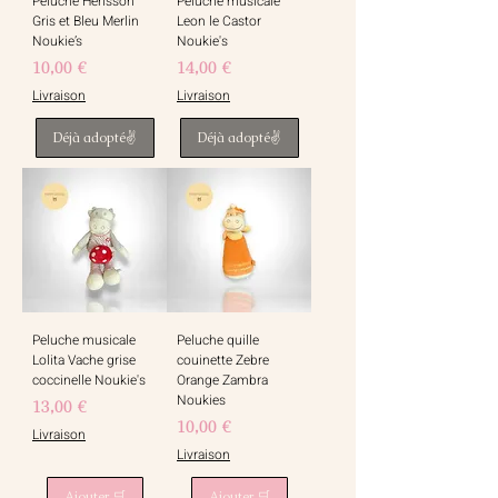
Peluche Hérisson
Peluche musicale
Gris et Bleu Merlin
Leon le Castor
Noukie’s
Noukie's
Prix
Prix
10,00 €
14,00 €
Livraison
Livraison
Déjà adopté✌️
Déjà adopté✌️
Peluche musicale
Peluche quille
Lolita Vache grise
couinette Zebre
coccinelle Noukie's
Orange Zambra
Noukies
Prix
13,00 €
Prix
10,00 €
Livraison
Livraison
Ajouter 🛒
Ajouter 🛒