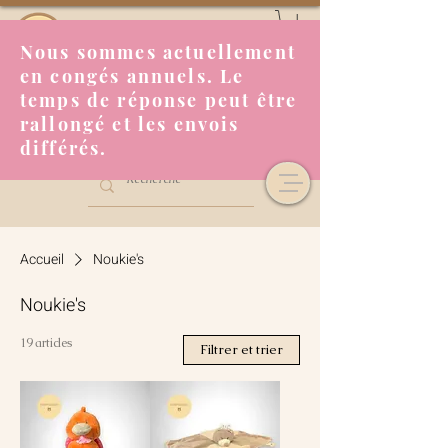
Nous sommes actuellement
en congés annuels. Le
temps de réponse peut être
rallongé et les envois
différés.
Accueil
Noukie's
Noukie's
19 articles
Filtrer et trier