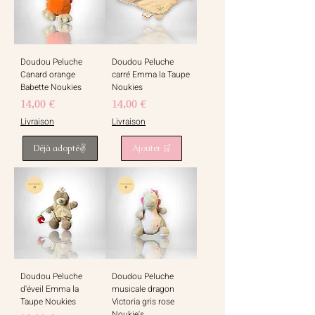
Doudou Peluche
Doudou Peluche
Canard orange
carré Emma la Taupe
Babette Noukies
Noukies
Prix
Prix
14,00 €
14,00 €
Livraison
Livraison
Déjà adopté✌️
Ajouter 🛒
Doudou Peluche
Doudou Peluche
d'éveil Emma la
musicale dragon
Taupe Noukies
Victoria gris rose
Noukie's