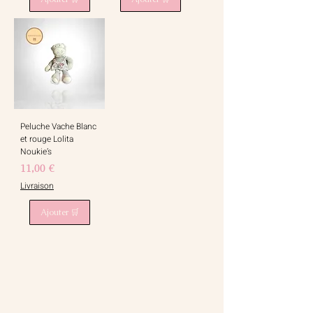
Peluche Vache Blanc
et rouge Lolita
Noukie’s
Prix
11,00 €
Livraison
Ajouter 🛒