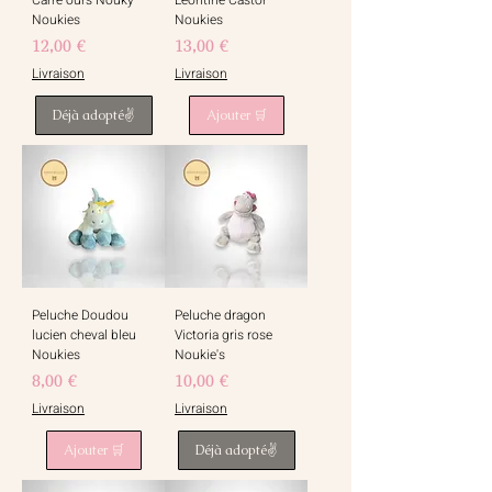
Carré ours Nouky
Leontine Castor
Noukies
Noukies
Prix
Prix
12,00 €
13,00 €
Livraison
Livraison
Déjà adopté✌️
Ajouter 🛒
Peluche Doudou
Peluche dragon
lucien cheval bleu
Victoria gris rose
Noukies
Noukie's
Prix
Prix
8,00 €
10,00 €
Livraison
Livraison
Ajouter 🛒
Déjà adopté✌️