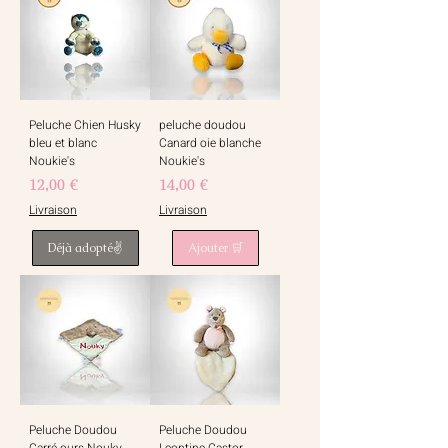
Peluche Chien Husky
peluche doudou
bleu et blanc
Canard oie blanche
Noukie's
Noukie's
Prix
Prix
12,00 €
14,00 €
Livraison
Livraison
Déjà adopté✌️
Ajouter 🛒
Peluche Doudou
Peluche Doudou