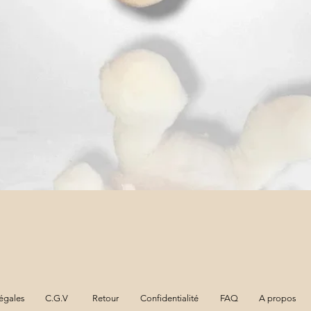
Aperçu rapide
égales
C.G.V
Retour
Confidentialité
FAQ
A propos