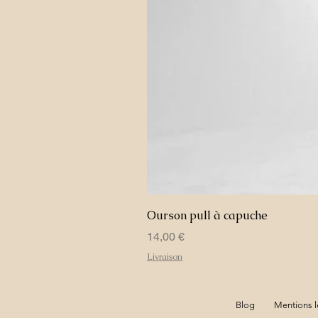
Ourson pull à capuche
Prix
14,00 €
Livraison
Blog
Mentions l