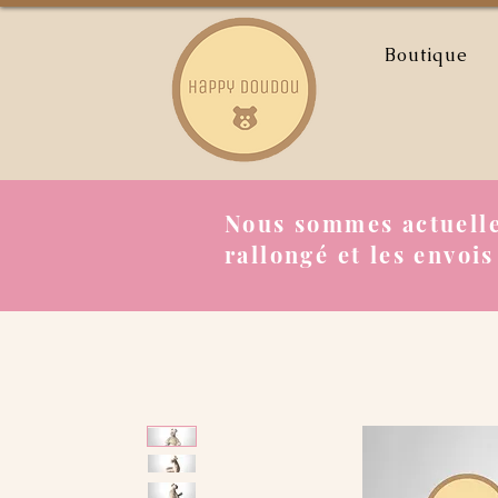
Boutique
Nous sommes actuelle
rallongé et les envois