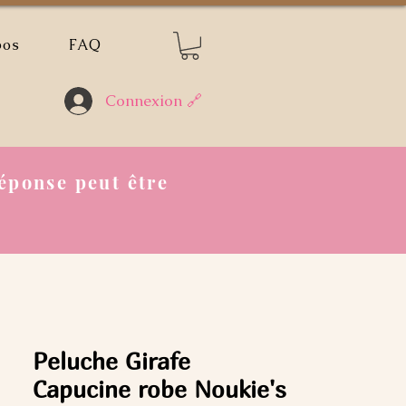
pos
FAQ
Connexion 🔗
éponse peut être
Peluche Girafe
Capucine robe Noukie's