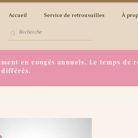
Accueil
Service de retrouvailles
À pro
ment en congés annuels. Le temps de r
 différés.