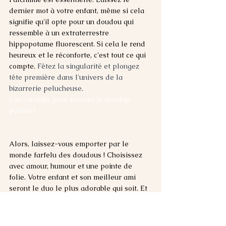
dernier mot à votre enfant, même si cela 
signifie qu'il opte pour un doudou qui 
ressemble à un extraterrestre 
hippopotame fluorescent. Si cela le rend 
heureux et le réconforte, c'est tout ce qui 
compte. 
Fêtez la singularité et plongez 
tête première dans l'univers de la 
bizarrerie pelucheuse. 
Les conseils pour trouver le doudou 
parfait !
Alors, laissez-vous emporter par le 
monde farfelu des doudous ! Choisissez 
avec amour, humour et une pointe de 
folie. Votre enfant et son meilleur ami 
seront le duo le plus adorable qui soit. Et 
vous, vous pourrez vous détendre un peu 
tout en hurlant avec bonheur : 
📢 
"
Yes, we 
doudou
 !" ✨