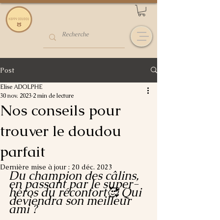
Post
Elise ADOLPHE
30 nov. 2023
2 min de lecture
Nos conseils pour
trouver le doudou
parfait
Dernière mise à jour :
20 déc. 2023
Du champion des câlins, 
en passant par le super-
héros du réconfort🥰 Qui 
deviendra son meilleur 
ami ? 