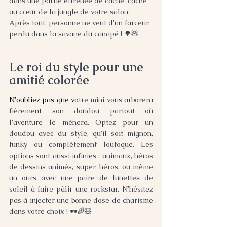
dans une partie effrénée de cache-cache 
au cœur de la jungle de votre salon. 
Après tout, personne ne veut d'un farceur 
perdu dans la savane du canapé ! 🌳🧸
Le roi du style pour une 
amitié colorée
N'oubliez pas que v
otre mini vous arborera 
fièrement son doudou partout où 
l'aventure le mènera. Optez pour un 
doudou avec du style, qu'il soit mignon, 
funky ou complètement loufoque. Les 
options sont aussi infinies : animaux, 
héros 
de dessins animés
, super-héros, ou même 
un ours avec une paire de lunettes de 
soleil à faire pâlir une rockstar. N'hésitez 
pas à injecter une bonne dose de charisme 
dans votre choix ! 🕶️🌈🧸