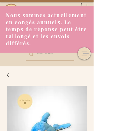
Nous sommes actuellement
en congés annuels. Le
temps de réponse peut être
rallongé et les envois
différés.