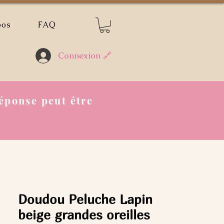
pos
FAQ
Connexion 🔗
éponse peut être
Doudou Peluche Lapin
beige grandes oreilles