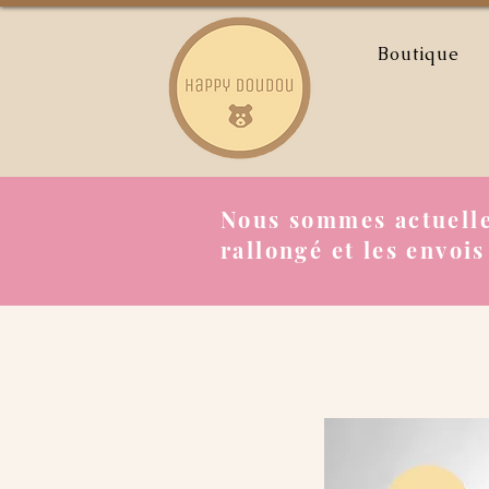
Boutique
Nous sommes actuelle
rallongé et les envois