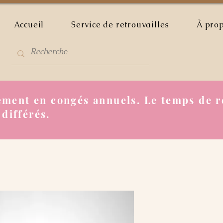
Accueil
Service de retrouvailles
À pro
ment en congés annuels. Le temps de r
 différés.