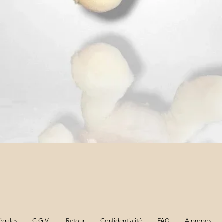
Aperçu rapide
égales
C.G.V
Retour
Confidentialité
FAQ
A propos