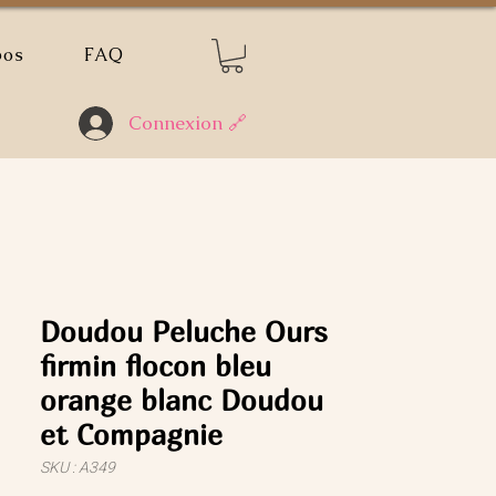
pos
FAQ
Connexion 🔗
Doudou Peluche Ours
firmin flocon bleu
orange blanc Doudou
et Compagnie
SKU : A349