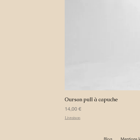
Ourson pull à capuche
Prix
14,00 €
Livraison
Blog
Mentions l