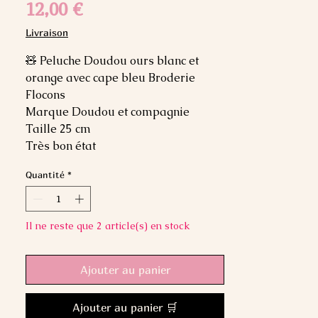
Prix
12,00 €
Livraison
🧸 Peluche Doudou ours blanc et
orange avec cape bleu Broderie
Flocons
Marque Doudou et compagnie
Taille 25 cm
Très bon état
Quantité
*
Il ne reste que 2 article(s) en stock
Ajouter au panier
Ajouter au panier 🛒