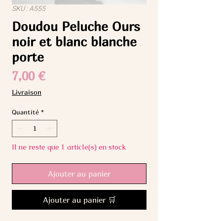
SKU : A555
Doudou Peluche Ours
noir et blanc blanche
porte
Prix
7,00 €
Livraison
Quantité
*
Il ne reste que 1 article(s) en stock
Ajouter au panier
Ajouter au panier 🛒