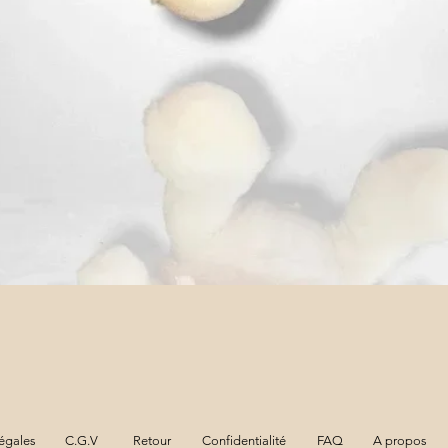
Aperçu rapide
égales
C.G.V
Retour
Confidentialité
FAQ
A propos