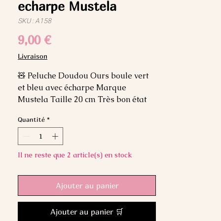
echarpe Mustela
SKU : A158
Prix
9,00 €
Livraison
🧸 Peluche Doudou Ours boule vert 
et bleu avec écharpe Marque 
Mustela Taille 20 cm Très bon état
Quantité
*
Il ne reste que 2 article(s) en stock
Ajouter au panier
Ajouter au panier 🛒