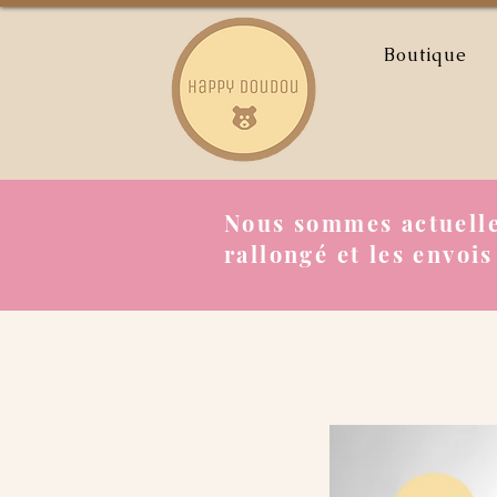
Boutique
Nous sommes actuelle
rallongé et les envois