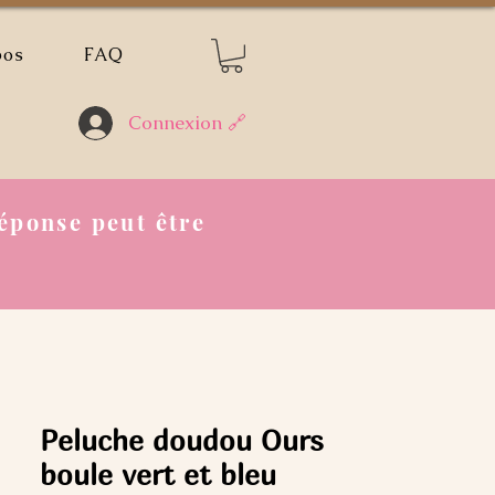
pos
FAQ
Connexion 🔗
éponse peut être
Peluche doudou Ours
boule vert et bleu