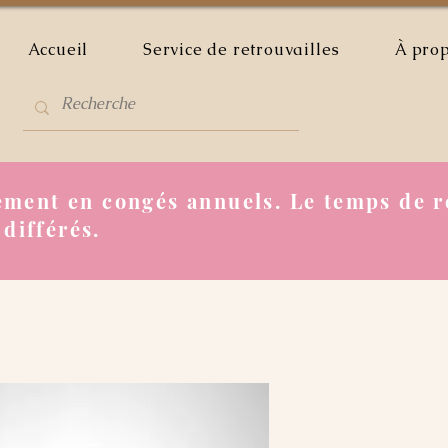
Accueil
Service de retrouvailles
À pro
ment en congés annuels. Le temps de r
 différés.