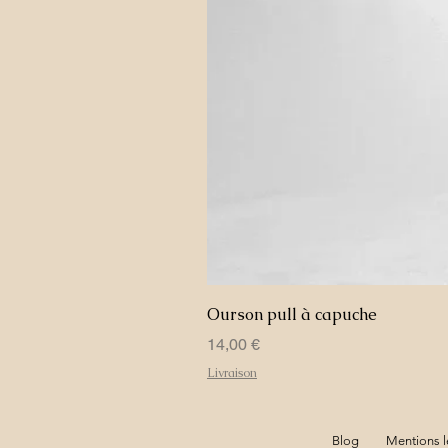
Ourson pull à capuche
Prix
14,00 €
Livraison
Blog
Mentions l