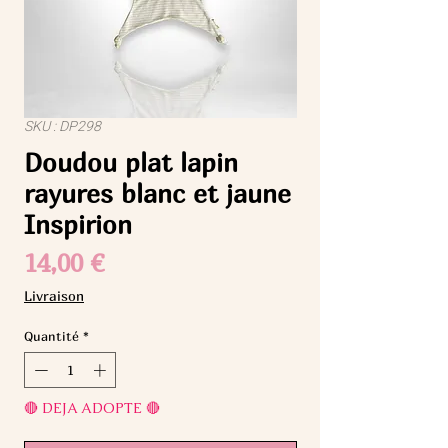
SKU : DP298
Doudou plat lapin
rayures blanc et jaune
Inspirion
Prix
14,00 €
Livraison
Quantité
*
🔴 DEJA ADOPTE 🔴