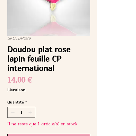
SKU : DP299
Doudou plat rose
lapin feuille CP
international
Prix
14,00 €
Livraison
Quantité
*
Il ne reste que 1 article(s) en stock