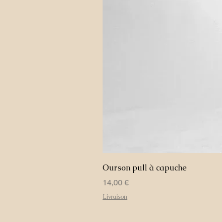
Ourson pull à capuche
Prix
14,00 €
Livraison