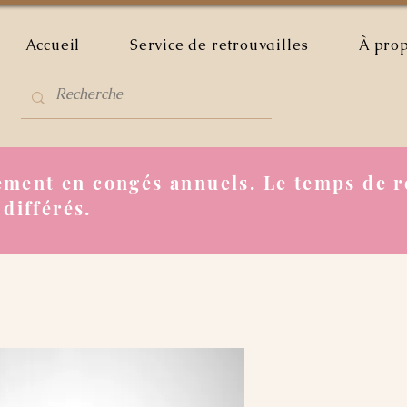
Accueil
Service de retrouvailles
À pro
ment en congés annuels. Le temps de r
 différés.