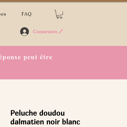
pos
FAQ
Connexion 🔗
éponse peut être
Peluche doudou
dalmatien noir blanc