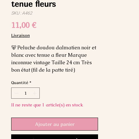
tenue fleurs
SKU : A462
Prix
11,00 €
Livraison
🐻 Peluche doudou dalmatien noir et 
blanc avec tenue a fleur Marque 
inconnue vintage Taille 24 cm Très 
bon état (fil de la patte tiré)
Quantité
*
Il ne reste que 1 article(s) en stock
Ajouter au panier