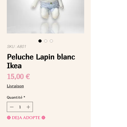
SKU : A801
Peluche Lapin blanc
Ikea
Prix
15,00 €
Livraison
Quantité
*
🔴 DEJA ADOPTE 🔴