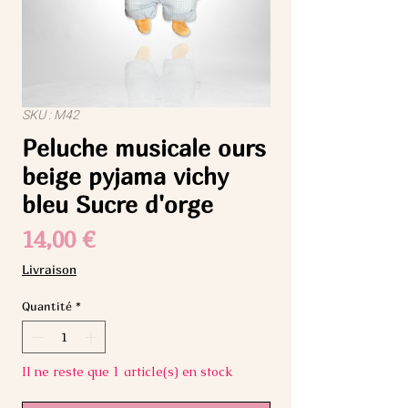
SKU : M42
Peluche musicale ours
beige pyjama vichy
bleu Sucre d'orge
Prix
14,00 €
Livraison
Quantité
*
Il ne reste que 1 article(s) en stock