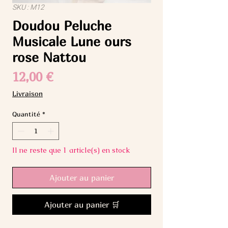
SKU : M12
Doudou Peluche
Musicale Lune ours
rose Nattou
Prix
12,00 €
Livraison
Quantité
*
Il ne reste que 1 article(s) en stock
Ajouter au panier
Ajouter au panier 🛒