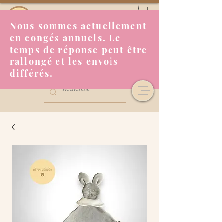
Nous sommes actuellement
en congés annuels. Le
temps de réponse peut être
rallongé et les envois
différés.