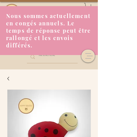
Nous sommes actuellement
en congés annuels. Le
temps de réponse peut être
rallongé et les envois
différés.