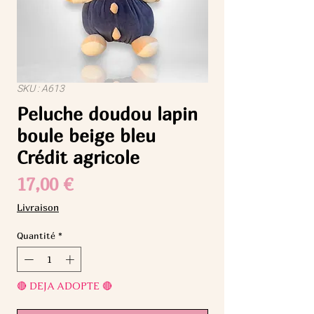
SKU : A613
Peluche doudou lapin
boule beige bleu
Crédit agricole
Prix
17,00 €
Livraison
Quantité
*
🔴 DEJA ADOPTE 🔴